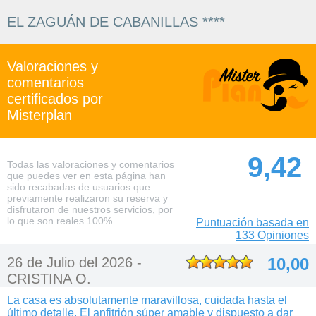
EL ZAGUÁN DE CABANILLAS ****
Valoraciones y
comentarios
certificados por
Misterplan
9,42
Todas las valoraciones y comentarios
que puedes ver en esta página han
sido recabadas de usuarios que
previamente realizaron su reserva y
disfrutaron de nuestros servicios, por
lo que son reales 100%.
Puntuación basada en
133 Opiniones
26 de Julio del 2026 -
10,00
CRISTINA O.
La casa es absolutamente maravillosa, cuidada hasta el
último detalle. El anfitrión súper amable y dispuesto a dar