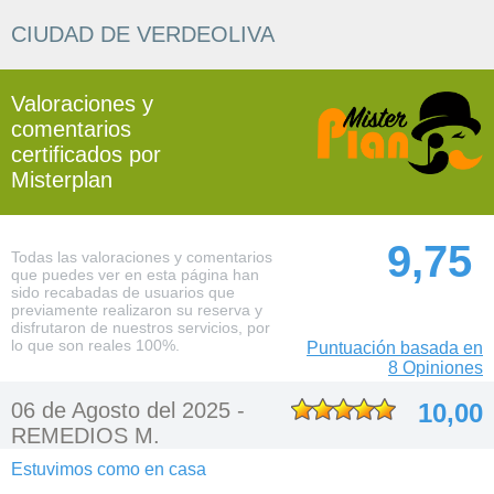
CIUDAD DE VERDEOLIVA
Valoraciones y
comentarios
certificados por
Misterplan
9,75
Todas las valoraciones y comentarios
que puedes ver en esta página han
sido recabadas de usuarios que
previamente realizaron su reserva y
disfrutaron de nuestros servicios, por
lo que son reales 100%.
Puntuación basada en
8 Opiniones
06 de Agosto del 2025 -
10,00
REMEDIOS M.
Estuvimos como en casa