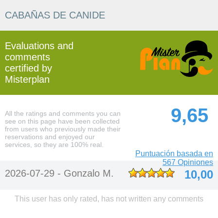
CABAÑAS DE CANIDE
Evaluations and
comments
certified by
Misterplan
9,65
All the ratings and comments you can
see on this page have been collected
from users who previously made their
reservations and enjoyed our
services, so they are 100% real.
Puntuación basada en
567 Opiniones
2026-07-29 -
Gonzalo M.
10,00
This user has only rated, has not written any comments