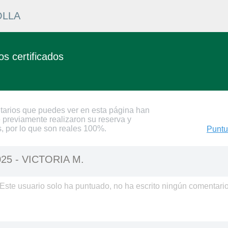
OLLA
s certificados
tarios que puedes ver en esta página han
 previamente realizaron su reserva y
s, por lo que son reales 100%.
Puntu
025 -
VICTORIA M.
Este usuario solo ha puntuado, no ha escrito ningún comentari