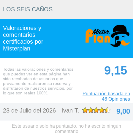
LOS SEIS CAÑOS
Valoraciones y
comentarios
certificados por
Misterplan
9,15
Todas las valoraciones y comentarios
que puedes ver en esta página han
sido recabadas de usuarios que
previamente realizaron su reserva y
disfrutaron de nuestros servicios, por
lo que son reales 100%.
Puntuación basada en
46 Opiniones
23 de Julio del 2026 -
Ivan T.
9,00
Este usuario solo ha puntuado, no ha escrito ningún
comentario