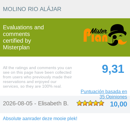
MOLINO RIO ALÁJAR
Evaluations and
comments
certified by
Misterplan
9,31
All the ratings and comments you can
see on this page have been collected
from users who previously made their
reservations and enjoyed our
services, so they are 100% real.
Puntuación basada en
35 Opiniones
2026-08-05 -
Elisabeth B.
10,00
Absolute aanrader deze mooie plek!