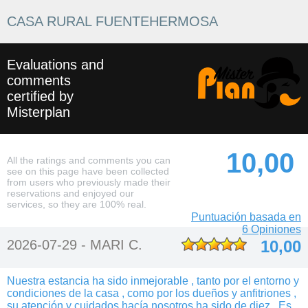
CASA RURAL FUENTEHERMOSA
Evaluations and
comments
certified by
Misterplan
10,00
All the ratings and comments you can
see on this page have been collected
from users who previously made their
reservations and enjoyed our
services, so they are 100% real.
Puntuación basada en
6 Opiniones
2026-07-29 -
MARI C.
10,00
Nuestra estancia ha sido inmejorable , tanto por el entorno y
condiciones de la casa , como por los dueños y anfitriones ,
su atención y cuidados hacía nosotros ha sido de diez . Es