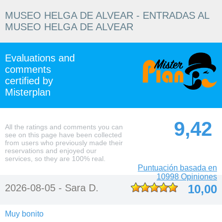
MUSEO HELGA DE ALVEAR - ENTRADAS AL
MUSEO HELGA DE ALVEAR
Evaluations and
comments
certified by
Misterplan
9,42
All the ratings and comments you can
see on this page have been collected
from users who previously made their
reservations and enjoyed our
services, so they are 100% real.
Puntuación basada en
10998 Opiniones
2026-08-05 -
Sara D.
10,00
Muy bonito