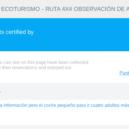
ECOTURISMO - RUTA 4X4 OBSERVACIÓN DE
 certified by
ou can see on this page have been collected
 their reservations and enjoyed our
Punt
.
 información pero el coche pequeño para ir cuatro adultos más