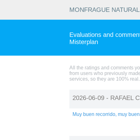
MONFRAGUE NATURAL 
Evaluations and comments
Misterplan
All the ratings and comments y
from users who previously made
services, so they are 100% real.
2026-06-09 -
RAFAEL C
Muy buen recorrido, muy buena