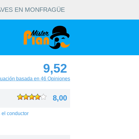
 AVES EN MONFRAGÜE
9,52
uación basada en 46 Opiniones
8,00
 el conductor