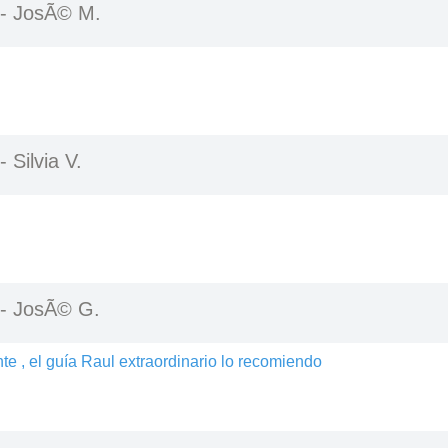
 -
JosÃ© M.
 -
Silvia V.
 -
JosÃ© G.
te , el guía Raul extraordinario lo recomiendo