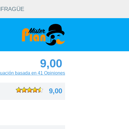
NFRAGÜE
9,00
uación basada en 41 Opiniones
9,00