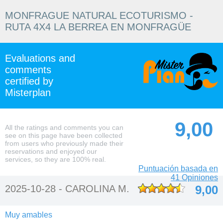
MONFRAGUE NATURAL ECOTURISMO -
RUTA 4X4 LA BERREA EN MONFRAGÜE
Evaluations and
comments
certified by
Misterplan
9,00
All the ratings and comments you can
see on this page have been collected
from users who previously made their
reservations and enjoyed our
services, so they are 100% real.
Puntuación basada en
41 Opiniones
2025-10-28 -
CAROLINA M.
9,00
Muy amables