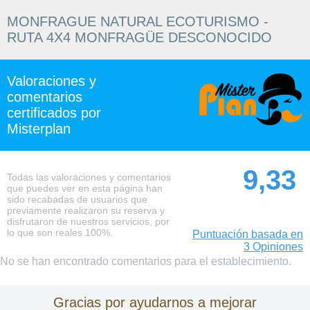
MONFRAGUE NATURAL ECOTURISMO -
RUTA 4X4 MONFRAGÜE DESCONOCIDO
Valoraciones y
comentarios
certificados por
Misterplan
9,33
Todas las valoraciones y comentarios
que puedes ver en esta página han
sido recabadas de usuarios que
previamente realizaron su reserva y
disfrutaron de nuestros servicios, por
lo que son reales 100%.
Puntuación basada en
3 Opiniones
No se han encontrado comentarios para el establecimiento.
Gracias por ayudarnos a mejorar