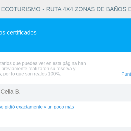
ECOTURISMO - RUTA 4X4 ZONAS DE BAÑOS 
s certificados
tarios que puedes ver en esta página han
 previamente realizaron su reserva y
s, por lo que son reales 100%.
Punt
-
Celia B.
se pidió exactamente y un poco más