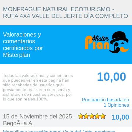
MONFRAGUE NATURAL ECOTURISMO -
RUTA 4X4 VALLE DEL JERTE DÍA COMPLETO
Valoraciones y
comentarios
certificados por
Misterplan
10,00
Todas las valoraciones y comentarios
que puedes ver en esta página han
sido recabadas de usuarios que
previamente realizaron su reserva y
disfrutaron de nuestros servicios, por
lo que son reales 100%.
Puntuación basada en
1 Opiniones
15 de Noviembre del 2025 -
10,00
BegoÃ±a A.