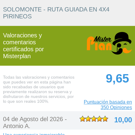
SOLOMONTE - RUTA GUIADA EN 4X4
PIRINEOS
Valoraciones y
comentarios
certificados por
Misterplan
9,65
Todas las valoraciones y comentarios
que puedes ver en esta página han
sido recabadas de usuarios que
previamente realizaron su reserva y
disfrutaron de nuestros servicios, por
lo que son reales 100%.
Puntuación basada en
350 Opiniones
04 de Agosto del 2026 -
10,00
Antonio A.