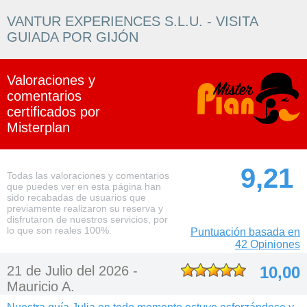
VANTUR EXPERIENCES S.L.U. - VISITA
GUIADA POR GIJÓN
Valoraciones y
comentarios
certificados por
Misterplan
9,21
Todas las valoraciones y comentarios
que puedes ver en esta página han
sido recabadas de usuarios que
previamente realizaron su reserva y
disfrutaron de nuestros servicios, por
lo que son reales 100%.
Puntuación basada en
42 Opiniones
21 de Julio del 2026 -
10,00
Mauricio A.