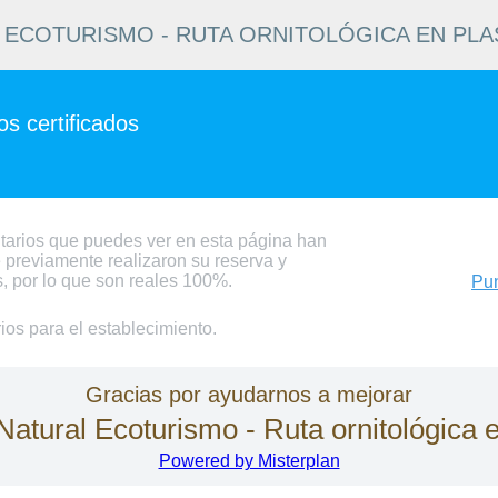
ECOTURISMO - RUTA ORNITOLÓGICA EN PLA
s certificados
tarios que puedes ver en esta página han
 previamente realizaron su reserva y
s, por lo que son reales 100%.
Pun
os para el establecimiento.
Gracias por ayudarnos a mejorar
atural Ecoturismo - Ruta ornitológica 
Powered by Misterplan