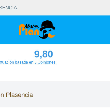
SENCIA
9,80
tuación basada en 5 Opiniones
en Plasencia