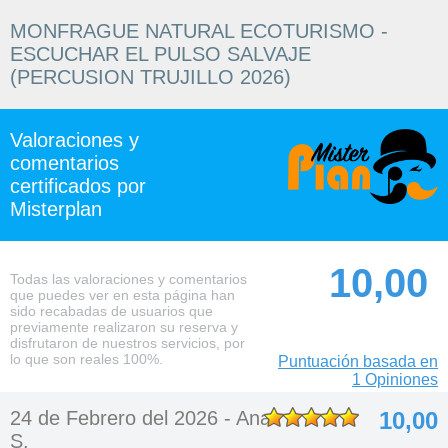
MONFRAGUE NATURAL ECOTURISMO -
ESCUCHAR EL PULSO SALVAJE
(PERCUSION TRUJILLO 2026)
Valoraciones y
comentarios
certificados por
Misterplan
10,00
Todas las valoraciones y comentarios
que puedes ver en esta página han
sido recabadas de usuarios que
previamente realizaron su reserva y
disfrutaron de nuestros servicios, por
lo que son reales 100%.
Puntuación basada en
1 Opiniones
24 de Febrero del 2026 -
Ana
10,00
S.