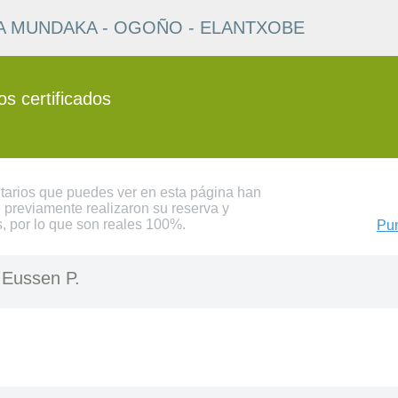
UTA MUNDAKA - OGOÑO - ELANTXOBE
s certificados
tarios que puedes ver en esta página han
 previamente realizaron su reserva y
s, por lo que son reales 100%.
Pun
-
Eussen P.