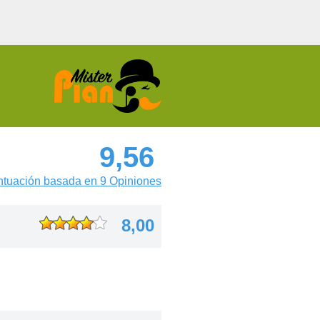
9,56
tuación basada en 9 Opiniones
8,00