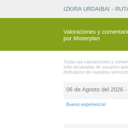
IZKIRA URDAIBAI - R
Valoraciones y comentario
por Misterplan
Todas las valoraciones y comen
sido recabadas de usuarios que
disfrutaron de nuestros servicio
06 de Agosto del 2026 
Bueno experiencia!