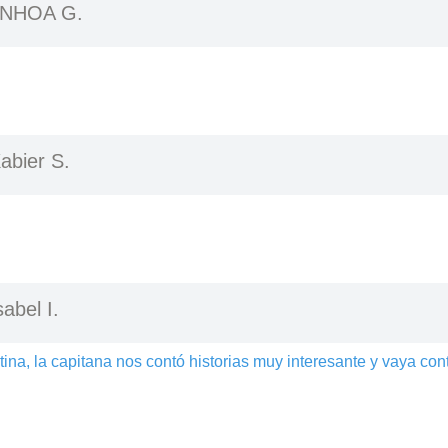
INHOA G.
abier S.
sabel I.
na, la capitana nos contó historias muy interesante y vaya contro