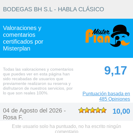
BODEGAS BH S.L - HABLA CLÁSICO
Valoraciones y
comentarios
certificados por
Misterplan
9,17
Todas las valoraciones y comentarios
que puedes ver en esta página han
sido recabadas de usuarios que
previamente realizaron su reserva y
disfrutaron de nuestros servicios, por
lo que son reales 100%.
Puntuación basada en
485 Opiniones
04 de Agosto del 2026 -
10,00
Rosa F.
Este usuario solo ha puntuado, no ha escrito ningún
comentario