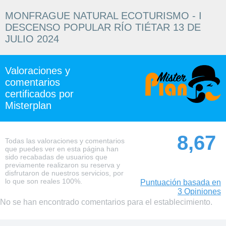
MONFRAGUE NATURAL ECOTURISMO - I
DESCENSO POPULAR RÍO TIÉTAR 13 DE
JULIO 2024
Valoraciones y
comentarios
certificados por
Misterplan
8,67
Todas las valoraciones y comentarios
que puedes ver en esta página han
sido recabadas de usuarios que
previamente realizaron su reserva y
disfrutaron de nuestros servicios, por
lo que son reales 100%.
Puntuación basada en
3 Opiniones
No se han encontrado comentarios para el establecimiento.