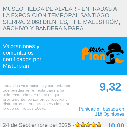
MUSEO HELGA DE ALVEAR - ENTRADAS A
LA EXPOSICIÓN TEMPORAL SANTIAGO
SIERRA. 2.068 DIENTES, THE MAELSTRÖM,
ARCHIVO Y BANDERA NEGRA
Valoraciones y
comentarios
certificados por
Misterplan
9,32
Todas las valoraciones y comentarios
que puedes ver en esta página han
sido recabadas de usuarios que
previamente realizaron su reserva y
disfrutaron de nuestros servicios, por
lo que son reales 100%.
Puntuación basada en
118 Opiniones
24 de Septiembre del 2025 -
10,00