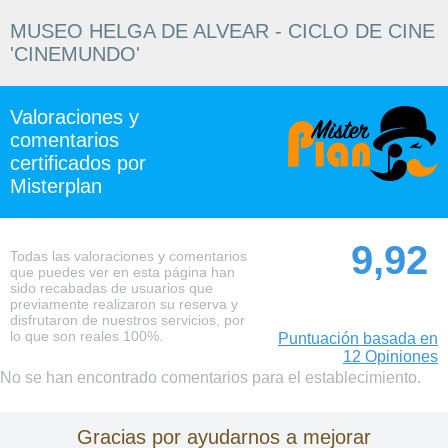
MUSEO HELGA DE ALVEAR - CICLO DE CINE
'CINEMUNDO'
Valoraciones y
comentarios
certificados por
Misterplan
9,92
Todas las valoraciones y comentarios
que puedes ver en esta página han
sido recabadas de usuarios que
previamente realizaron su reserva y
disfrutaron de nuestros servicios, por
lo que son reales 100%.
Puntuación basada en
12 Opiniones
No se han encontrado comentarios para el establecimiento.
Gracias por ayudarnos a mejorar