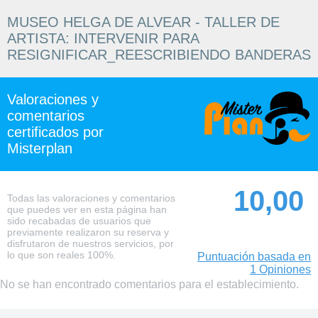
MUSEO HELGA DE ALVEAR - TALLER DE
ARTISTA: INTERVENIR PARA
RESIGNIFICAR_REESCRIBIENDO BANDERAS
Valoraciones y
comentarios
certificados por
Misterplan
10,00
Todas las valoraciones y comentarios
que puedes ver en esta página han
sido recabadas de usuarios que
previamente realizaron su reserva y
disfrutaron de nuestros servicios, por
lo que son reales 100%.
Puntuación basada en
1 Opiniones
No se han encontrado comentarios para el establecimiento.