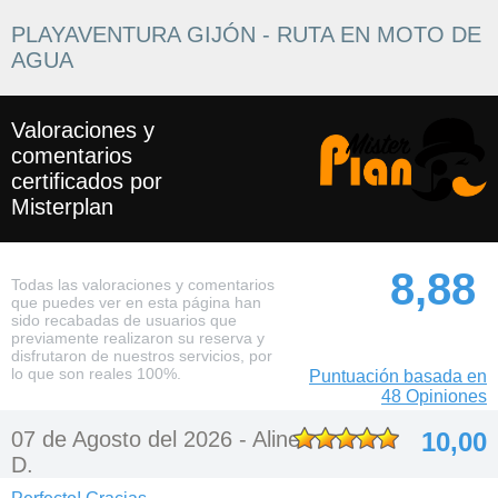
PLAYAVENTURA GIJÓN - RUTA EN MOTO DE
AGUA
Valoraciones y
comentarios
certificados por
Misterplan
8,88
Todas las valoraciones y comentarios
que puedes ver en esta página han
sido recabadas de usuarios que
previamente realizaron su reserva y
disfrutaron de nuestros servicios, por
lo que son reales 100%.
Puntuación basada en
48 Opiniones
07 de Agosto del 2026 -
Aline
10,00
D.